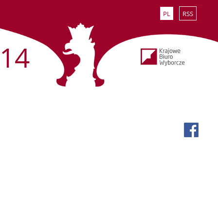
PL
RSS
14