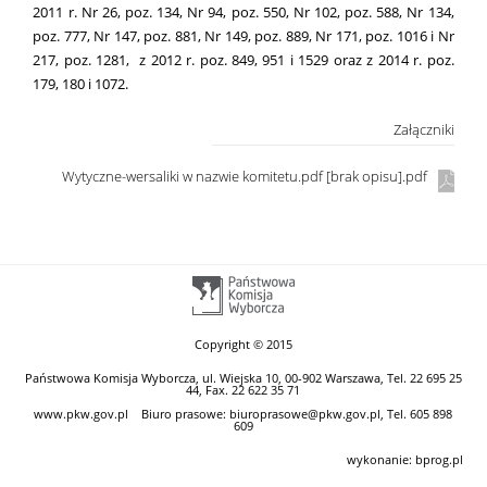
2011 r. Nr 26, poz. 134, Nr 94, poz. 550, Nr 102, poz. 588, Nr 134,
poz. 777, Nr 147, poz. 881, Nr 149, poz. 889, Nr 171, poz. 1016 i Nr
217, poz. 1281, z 2012 r. poz. 849, 951 i 1529 oraz z 2014 r. poz.
179, 180 i 1072.
Załączniki
Wytyczne-wersaliki w nazwie komitetu.pdf [brak opisu].pdf
Copyright © 2015
Państwowa Komisja Wyborcza, ul. Wiejska 10, 00-902 Warszawa, Tel. 22 695 25
44, Fax. 22 622 35 71
www.pkw.gov.pl
Biuro prasowe: biuroprasowe@pkw.gov.pl, Tel. 605 898
609
wykonanie:
bprog.pl