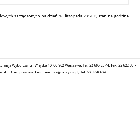
wych zarządzonych na dzień 16 listopada 2014 r., stan na godzinę
misja Wyborcza, ul. Wiejska 10, 00-902 Warszawa, Tel. 22 695 25 44, Fax. 22 622 35 71
v.pl
Biuro prasowe: biuroprasowe@pkw.gov.pl, Tel. 605 898 609